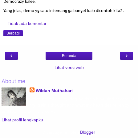
Democrazy kalee.
Yang jelas, demo yg satu ini emang ga banget kalo dicontoh kita2.
Tidak ada komentar:
Berbagi
‹
›
Beranda
Lihat versi web
About me
Wildan Muthahari
welcome! this is my blog, wildan's blog. find several of
my brain's thought and what my heart desire. enjoy
and feel free to fill the coment.
Lihat profil lengkapku
Diberdayakan oleh
Blogger
.