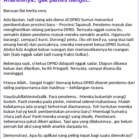
Barusan liat berita sore.
Ada liputan, tadi siang ada demo di DPRD Sumut menuntut
pembentukan provinsi baru – Provinsi Tapanuli. Pendemo masuk dan
menghentikan sidang paripurna DPRD. Ternyata nggak cuma itu,
semakin dalam pendemo masuk mereka semakin anarkis.
Ngancurin
barang2. Lempar2 kursi. Dorong2 pintu. (itu sih kecil ya, yang dua tadi
emang berat) dan puncaknya, mereka menyeret ketua DPRD Sumut,
Abdul Aziz Angkat keluar ruangan dan memasukkannya ke ruangan
lain (kalo nggak salah tadi ruang fraksi Golkar).
Beberapa saat, si ketua DPRD didapati nggak sadar. Diapun dibawa
keluar dan dilarikan, ke RS Pringadi. Ternyata, sampai disana dia
meninggal.
Masya Allah.. Sangat tragis! Seorang ketua DPRD diseret pendemo dari
siding paripurnanya dan hasilnya -- kehilangan nyawa.
Naudzubillahimindzalik. Para pendemo.. Mereka bukanlah orang2
bodoh. Pasti mereka pada pinter, minimal selevel mahasiswa. Malah
keliatannya ada orang2 terhormat diantaranya. Toh tuntutan mereka
bukan hal yg kecil: pembentukan provinsi baru! Membagi Sumatra
Utara jadi dua! Pasti mereka orang2 yang idealis. Pemberani.
Sebenarnya patut diberi aplaus. Tapi apa yang dilakuinnya.. gw belum
pernah liat aksi yang lebih anarkis darpada ini.
Demonstrasi. Apa itu aplikasi yang peling tepat bagi suatu demokrasi?