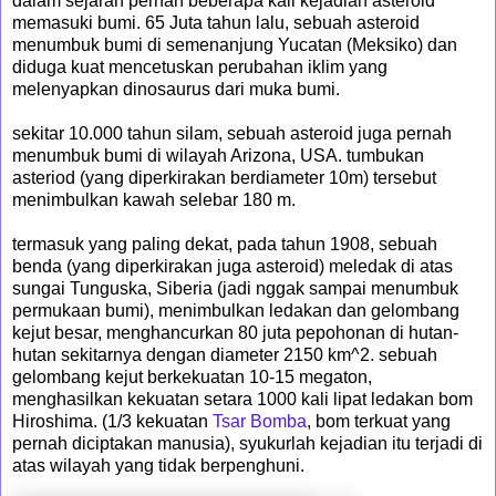
dalam sejarah pernah beberapa kali kejadian asteroid
memasuki bumi. 65 Juta tahun lalu, sebuah asteroid
menumbuk bumi di semenanjung Yucatan (Meksiko) dan
diduga kuat mencetuskan perubahan iklim yang
melenyapkan dinosaurus dari muka bumi.
sekitar 10.000 tahun silam, sebuah asteroid juga pernah
menumbuk bumi di wilayah Arizona, USA. tumbukan
asteriod (yang diperkirakan berdiameter 10m) tersebut
menimbulkan kawah selebar 180 m.
termasuk yang paling dekat, pada tahun 1908, sebuah
benda (yang diperkirakan juga asteroid) meledak di atas
sungai Tunguska, Siberia (jadi nggak sampai menumbuk
permukaan bumi), menimbulkan ledakan dan gelombang
kejut besar, menghancurkan 80 juta pepohonan di hutan-
hutan sekitarnya dengan diameter 2150 km^2. sebuah
gelombang kejut berkekuatan 10-15 megaton,
menghasilkan kekuatan setara 1000 kali lipat ledakan bom
Hiroshima. (1/3 kekuatan
Tsar Bomba
, bom terkuat yang
pernah diciptakan manusia), syukurlah kejadian itu terjadi di
atas wilayah yang tidak berpenghuni.