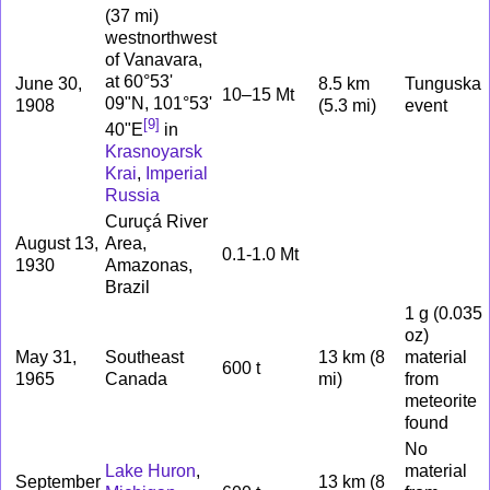
(37 mi)
westnorthwest
of Vanavara,
at 60°53'
June 30,
8.5 km
Tunguska
10–15 Mt
09"N, 101°53'
1908
(5.3 mi)
event
[
9
]
40"E
in
Krasnoyarsk
Krai
,
Imperial
Russia
Curuçá River
August 13,
Area,
0.1-1.0 Mt
1930
Amazonas,
Brazil
1 g (0.035
oz)
May 31,
Southeast
13 km (8
material
600 t
1965
Canada
mi)
from
meteorite
found
No
Lake Huron
,
material
September
13 km (8