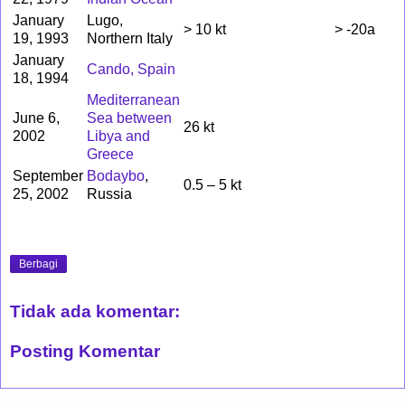
January
Lugo,
> 10 kt
> -20a
19, 1993
Northern Italy
January
Cando, Spain
18, 1994
Mediterranean
June 6,
Sea between
26 kt
2002
Libya and
Greece
September
Bodaybo
,
0.5 – 5 kt
25, 2002
Russia
Berbagi
Tidak ada komentar:
Posting Komentar