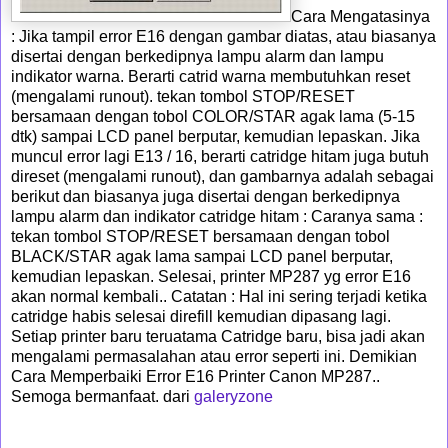
Cara Mengatasinya
: Jika tampil error E16 dengan gambar diatas, atau biasanya
disertai dengan berkedipnya lampu alarm dan lampu
indikator warna. Berarti catrid warna membutuhkan reset
(mengalami runout). tekan tombol STOP/RESET
bersamaan dengan tobol COLOR/STAR agak lama (5-15
dtk) sampai LCD panel berputar, kemudian lepaskan. Jika
muncul error lagi E13 / 16, berarti catridge hitam juga butuh
direset (mengalami runout), dan gambarnya adalah sebagai
berikut dan biasanya juga disertai dengan berkedipnya
lampu alarm dan indikator catridge hitam : Caranya sama :
tekan tombol STOP/RESET bersamaan dengan tobol
BLACK/STAR agak lama sampai LCD panel berputar,
kemudian lepaskan. Selesai, printer MP287 yg error E16
akan normal kembali.. Catatan : Hal ini sering terjadi ketika
catridge habis selesai direfill kemudian dipasang lagi.
Setiap printer baru teruatama Catridge baru, bisa jadi akan
mengalami permasalahan atau error seperti ini. Demikian
Cara Memperbaiki Error E16 Printer Canon MP287..
Semoga bermanfaat. dari
galeryzone