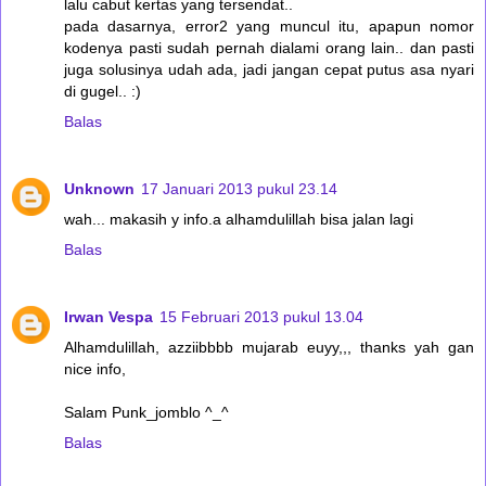
lalu cabut kertas yang tersendat..
pada dasarnya, error2 yang muncul itu, apapun nomor
kodenya pasti sudah pernah dialami orang lain.. dan pasti
juga solusinya udah ada, jadi jangan cepat putus asa nyari
di gugel.. :)
Balas
Unknown
17 Januari 2013 pukul 23.14
wah... makasih y info.a alhamdulillah bisa jalan lagi
Balas
Irwan Vespa
15 Februari 2013 pukul 13.04
Alhamdulillah, azziibbbb mujarab euyy,,, thanks yah gan
nice info,
Salam Punk_jomblo ^_^
Balas