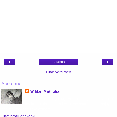
‹
›
Beranda
Lihat versi web
About me
Wildan Muthahari
welcome! this is my blog, wildan's blog. find several of
my brain's thought and what my heart desire. enjoy
and feel free to fill the coment.
Lihat profil lengkapku