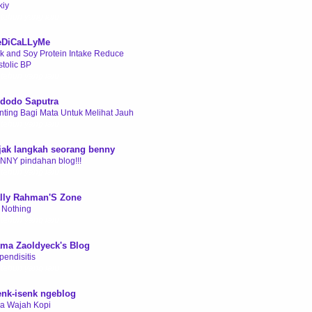
kiy
 tahun yang lalu
DiCaLLyMe
lk and Soy Protein Intake Reduce
stolic BP
 tahun yang lalu
dodo Saputra
nting Bagi Mata Untuk Melihat Jauh
 tahun yang lalu
jak langkah seorang benny
NNY pindahan blog!!!
 tahun yang lalu
lly Rahman'S Zone
m Nothing
 tahun yang lalu
ma Zaoldyeck's Blog
pendisitis
 tahun yang lalu
enk-isenk ngeblog
a Wajah Kopi