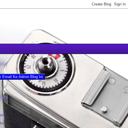
il
PMs
r
ook
In