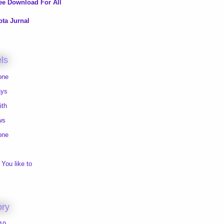
ee Download For All
pta Jurnal
ls
one
ays
ith
ws
one
You like to
ory