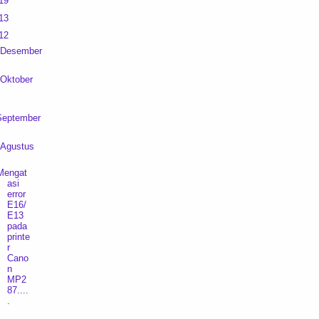
19
(3)
13
(1)
12
(9)
Desember
1)
Oktober
2)
September
1)
Agustus
1)
Mengat
asi
error
E16/
E13
pada
printe
r
Cano
n
MP2
87....
.