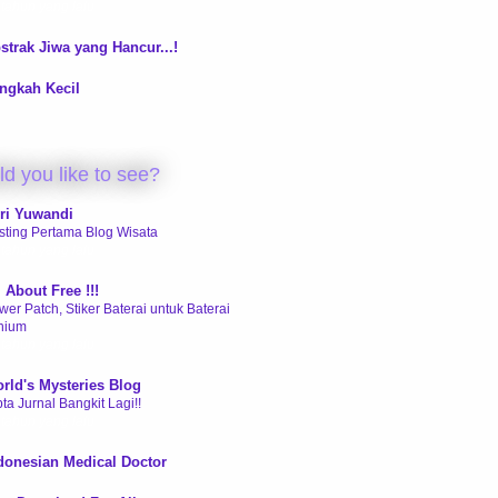
 tahun yang lalu
strak Jiwa yang Hancur...!
ngkah Kecil
d you like to see?
ri Yuwandi
sting Pertama Blog Wisata
 tahun yang lalu
l About Free !!!
wer Patch, Stiker Baterai untuk Baterai
thium
 tahun yang lalu
rld's Mysteries Blog
ta Jurnal Bangkit Lagi!!
 tahun yang lalu
donesian Medical Doctor