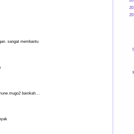
►
20
►
20
▼
20
►
(
►
(
 gan. sangat membantu
►
(
▼
(
a
mune.mugo2 barokah....
nyak