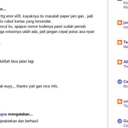
Ke
Ri
...
10
ttg error e03, kayaknya itu masalah paper jam gan.. jadi
alu cabut kertas yang tersendat..
ju
ncul itu, apapun nomor kodenya pasti sudah pernah
so
juga solusinya udah ada, jadi jangan cepat putus asa nyari
10
Te
5
Me
11
lillah bisa jalan lagi
Al
Th
11
Ca
ab euyy,,, thanks yah gan nice info,
Bu
12
ci
"S
13
ngsa
mengatakan...
Go
ipraktekan dan berhasil
Cer