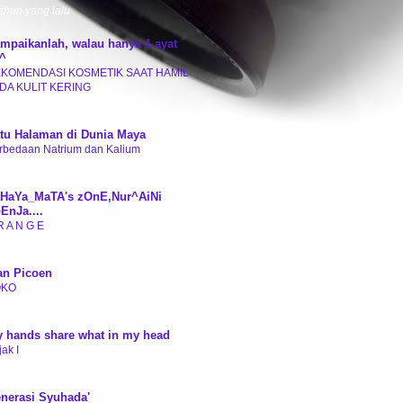
tahun yang lalu
mpaikanlah, walau hanya 1 ayat
^
KOMENDASI KOSMETIK SAAT HAMIL
DA KULIT KERING
tahun yang lalu
tu Halaman di Dunia Maya
rbedaan Natrium dan Kalium
tahun yang lalu
HaYa_MaTA's zOnE,Nur^AiNi
EnJa....
R A N G E
 tahun yang lalu
an Picoen
OKO
 tahun yang lalu
 hands share what in my head
ak I
 tahun yang lalu
nerasi Syuhada'