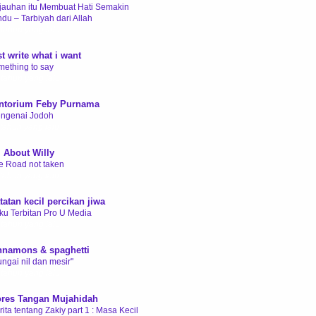
jauhan itu Membuat Hati Semakin
ndu – Tarbiyah dari Allah
 tahun yang lalu
st write what i want
mething to say
 tahun yang lalu
ntorium Feby Purnama
ngenai Jodoh
 tahun yang lalu
l About Willy
e Road not taken
 tahun yang lalu
tatan kecil percikan jiwa
ku Terbitan Pro U Media
 tahun yang lalu
nnamons & spaghetti
ungai nil dan mesir"
 tahun yang lalu
res Tangan Mujahidah
ita tentang Zakiy part 1 : Masa Kecil