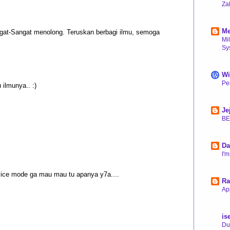
Za
14
Me
gat-Sangat menolong. Teruskan berbagi ilmu, semoga
Mi
Sy
15
Wi
Pe
ilmunya.. :)
15
Je
BE
15
Da
I'
15
vice mode ga mau mau tu apanya y7a....
Ra
Ap
15
is
Du