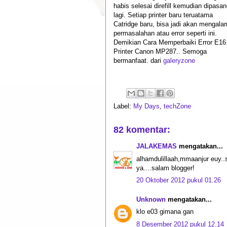
habis selesai direfill kemudian dipasa
lagi. Setiap printer baru teruatama
Catridge baru, bisa jadi akan mengala
permasalahan atau error seperti ini.
Demikian Cara Memperbaiki Error E16
Printer Canon MP287.. Semoga
bermanfaat. dari
galeryzone
Label:
My Days
,
techZone
82 komentar:
JALAKEMAS
mengatakan...
alhamdulillaah,mmaanjur euy..
ya....salam blogger!
20 Oktober 2012 pukul 01.26
Unknown
mengatakan...
klo e03 gimana gan
8 Desember 2012 pukul 12.14