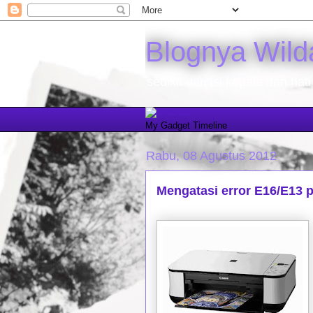
Blognya Wild
sedikit dari isi kepala dan hati
My Gadget Timeline
Rabu, 08 Agustus 2012
Mengatasi error E16/E13 