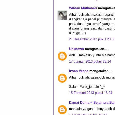
Wildan Muthahari
mengatakan
Alhamdulillah, makasih agan2. 
diangkat aja panel printernya l
pada dasarnya, error2 yang mu
dialami orang lain.. dan pasti 
di gugel.. :)
21 Desember 2012 pukul 20.3
Unknown
mengatakan...
wah... makasih y info.a alhamdu
17 Januari 2013 pukul 23.14
Irwan Vespa
mengatakan...
Alhamdulillah, azziibbbb mujar
Salam Punk_jomblo ^_^
15 Februari 2013 pukul 13.04
Damai Dunia = Sejahtera Ba
makasih ya gan, infonya sdh d