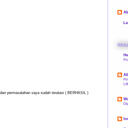
16
Ab
La
Woul
He
Po
10
Al
Po
Li
16
u dan permasalahan saya sudah teratasi ( BERHASIL )
Wo
Dip
17
In