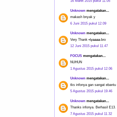
16 Maret 2015 pukul 11.05
Unknown
mengatakan...
makash bnyak y
6 Juni 2015 pukul 12.09
Unknown
mengatakan...
Very Thank •I̶y̶a̶a̶a̶a̶ bro
12 Juni 2015 pukul 11.47
FOCUS
mengatakan...
NUHUN
1 Agustus 2015 pukul 12.06
Unknown
mengatakan...
tks infonya gan sangat ebant
5 Agustus 2015 pukul 19.46
Unknown
mengatakan...
Thanks infonya. Berhasil E13.
7 Agustus 2015 pukul 11.32