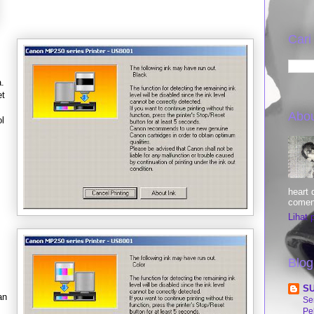
Cari
.
et
Abo
l
heart d
comen
Lihat 
Blog
S
an
Se
Pe