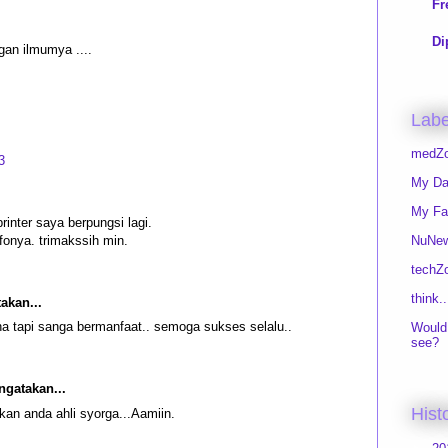
Fr
Di
k gan ilmumya ....
Labe
medZ
3
My D
My Fa
rinter saya berpungsi lagi.
nfonya. trimakssih min.
NuNe
techZ
think..
kan...
na tapi sanga bermanfaat.. semoga sukses selalu..
Would 
see?
gatakan...
Hist
ikan anda ahli syorga...Aamiin.