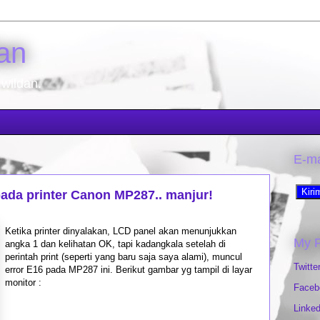
an
 wildan.
E-ma
pada printer Canon MP287.. manjur!
Ketika printer dinyalakan, LCD panel akan menunjukkan
My 
angka 1 dan kelihatan OK, tapi kadangkala setelah di
perintah print (seperti yang baru saja saya alami), muncul
Twitte
error E16 pada MP287 ini. Berikut gambar yg tampil di layar
monitor :
Faceb
Linked