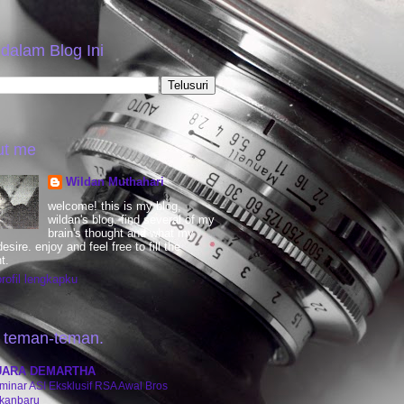
 dalam Blog Ini
ut me
Wildan Muthahari
welcome! this is my blog,
wildan's blog. find several of my
brain's thought and what my
esire. enjoy and feel free to fill the
t.
profil lengkapku
 teman-teman.
UARA DEMARTHA
minar ASI Eksklusif RSA Awal Bros
kanbaru