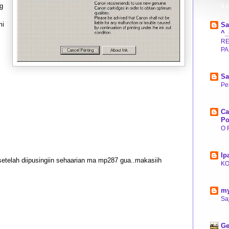
ng
6 
mi
Sa
^_
RE
PA
7 
Sa
Pe
7 
Ca
Po
O 
10
Ip
setelah diipusingiin sehaarian ma mp287 gua..makasiih
K
10
my
Saj
10
Ge