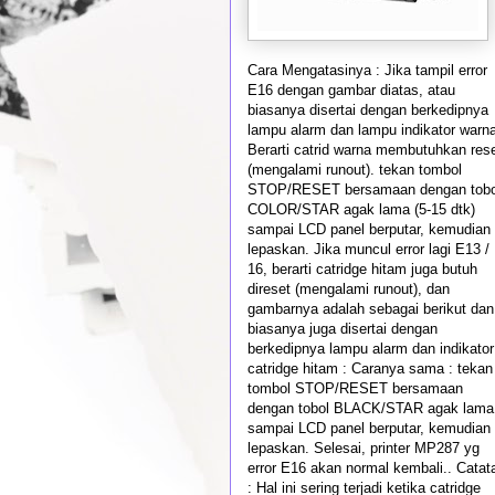
Cara Mengatasinya : Jika tampil error
E16 dengan gambar diatas, atau
biasanya disertai dengan berkedipnya
lampu alarm dan lampu indikator warna
Berarti catrid warna membutuhkan res
(mengalami runout). tekan tombol
STOP/RESET bersamaan dengan tobo
COLOR/STAR agak lama (5-15 dtk)
sampai LCD panel berputar, kemudian
lepaskan. Jika muncul error lagi E13 /
16, berarti catridge hitam juga butuh
direset (mengalami runout), dan
gambarnya adalah sebagai berikut dan
biasanya juga disertai dengan
berkedipnya lampu alarm dan indikator
catridge hitam : Caranya sama : tekan
tombol STOP/RESET bersamaan
dengan tobol BLACK/STAR agak lama
sampai LCD panel berputar, kemudian
lepaskan. Selesai, printer MP287 yg
error E16 akan normal kembali.. Catat
: Hal ini sering terjadi ketika catridge