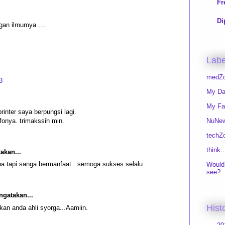
Fr
Di
k gan ilmumya ....
Labe
medZ
3
My D
My Fa
rinter saya berpungsi lagi.
nfonya. trimakssih min.
NuNe
techZ
think..
kan...
na tapi sanga bermanfaat.. semoga sukses selalu..
Would 
see?
gatakan...
Hist
ikan anda ahli syorga...Aamiin.