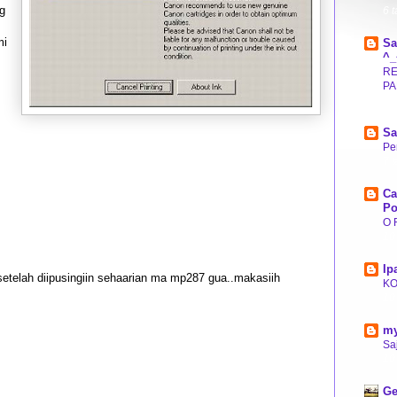
ng
6 
mi
Sa
^_
RE
PA
7 
Sa
Pe
7 
Ca
Po
O 
10
Ip
setelah diipusingiin sehaarian ma mp287 gua..makasiih
K
10
my
Saj
10
Ge