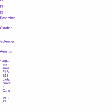
19
(3)
13
(1)
12
(9)
Desember
1)
Oktober
2)
September
1)
Agustus
1)
Mengat
asi
error
E16/
E13
pada
printe
r
Cano
n
MP2
87....
.