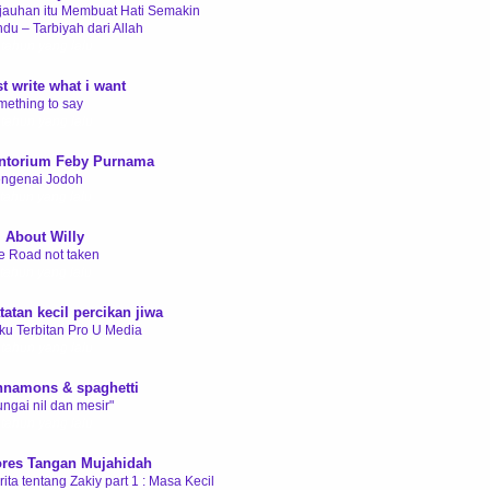
jauhan itu Membuat Hati Semakin
ndu – Tarbiyah dari Allah
 tahun yang lalu
st write what i want
mething to say
 tahun yang lalu
ntorium Feby Purnama
ngenai Jodoh
 tahun yang lalu
l About Willy
e Road not taken
 tahun yang lalu
tatan kecil percikan jiwa
ku Terbitan Pro U Media
 tahun yang lalu
nnamons & spaghetti
ungai nil dan mesir"
 tahun yang lalu
res Tangan Mujahidah
ita tentang Zakiy part 1 : Masa Kecil