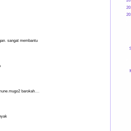
►
20
►
20
▼
20
►
(
►
(
 gan. sangat membantu
►
(
▼
(
a
mune.mugo2 barokah....
nyak