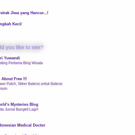
 tahun yang lalu
strak Jiwa yang Hancur...!
ngkah Kecil
d you like to see?
ri Yuwandi
sting Pertama Blog Wisata
 tahun yang lalu
l About Free !!!
wer Patch, Stiker Baterai untuk Baterai
thium
 tahun yang lalu
rld's Mysteries Blog
ta Jurnal Bangkit Lagi!!
 tahun yang lalu
donesian Medical Doctor