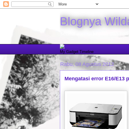
Blognya Wild
sedikit dari isi kepala dan hati
My Gadget Timeline
Rabu, 08 Agustus 2012
Mengatasi error E16/E13 