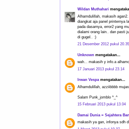
Wildan Muthahari
mengatakan
Alhamdulillah, makasih agan2. 
diangkat aja panel printernya l
pada dasarnya, error2 yang mu
dialami orang lain.. dan pasti 
di gugel.. :)
21 Desember 2012 pukul 20.3
Unknown
mengatakan...
wah... makasih y info.a alhamdu
17 Januari 2013 pukul 23.14
Irwan Vespa
mengatakan...
Alhamdulillah, azziibbbb mujar
Salam Punk_jomblo ^_^
15 Februari 2013 pukul 13.04
Damai Dunia = Sejahtera Ba
makasih ya gan, infonya sdh d