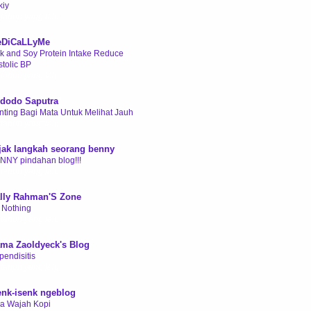
kiy
 tahun yang lalu
DiCaLLyMe
lk and Soy Protein Intake Reduce
stolic BP
 tahun yang lalu
dodo Saputra
nting Bagi Mata Untuk Melihat Jauh
 tahun yang lalu
jak langkah seorang benny
NNY pindahan blog!!!
 tahun yang lalu
lly Rahman'S Zone
m Nothing
 tahun yang lalu
ma Zaoldyeck's Blog
pendisitis
 tahun yang lalu
enk-isenk ngeblog
a Wajah Kopi