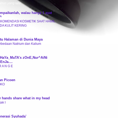
tahun yang lalu
mpaikanlah, walau hanya 1 ayat
^
KOMENDASI KOSMETIK SAAT HAMIL
DA KULIT KERING
tahun yang lalu
tu Halaman di Dunia Maya
rbedaan Natrium dan Kalium
tahun yang lalu
HaYa_MaTA's zOnE,Nur^AiNi
EnJa....
R A N G E
 tahun yang lalu
an Picoen
OKO
 tahun yang lalu
 hands share what in my head
ak I
 tahun yang lalu
nerasi Syuhada'