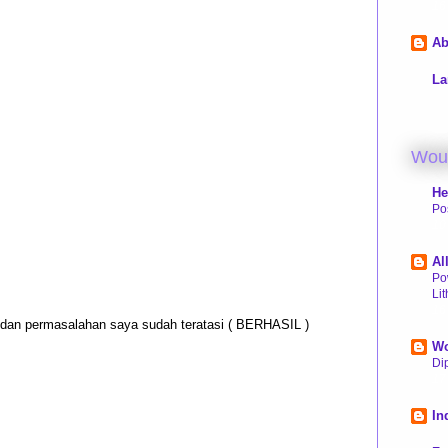
16
Ab
La
Woul
He
Po
10
Al
Po
Li
16
u dan permasalahan saya sudah teratasi ( BERHASIL )
Wo
Dip
17
In