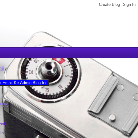
il
PMs
r
ook
In