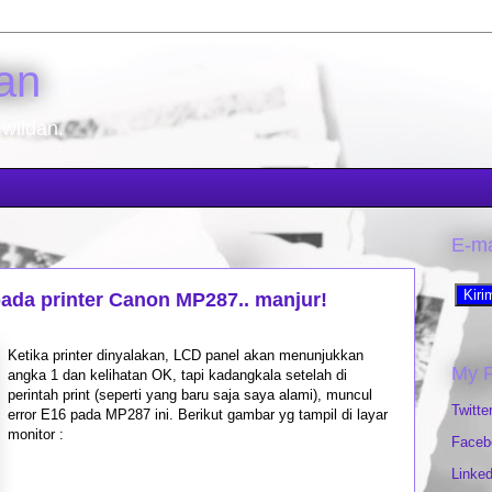
an
 wildan.
E-ma
pada printer Canon MP287.. manjur!
Ketika printer dinyalakan, LCD panel akan menunjukkan
My 
angka 1 dan kelihatan OK, tapi kadangkala setelah di
perintah print (seperti yang baru saja saya alami), muncul
Twitte
error E16 pada MP287 ini. Berikut gambar yg tampil di layar
monitor :
Faceb
Linked