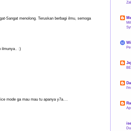
Za
14
Me
gat-Sangat menolong. Teruskan berbagi ilmu, semoga
Mi
Sy
15
Wi
Pe
ilmunya.. :)
15
Je
BE
15
Da
I'
15
vice mode ga mau mau tu apanya y7a....
Ra
Ap
15
is
Du