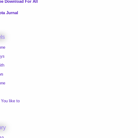
ee Download For All
pta Jurnal
ls
one
ays
ith
ws
one
You like to
ory