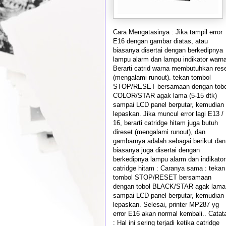
Cara Mengatasinya : Jika tampil error
E16 dengan gambar diatas, atau
biasanya disertai dengan berkedipnya
lampu alarm dan lampu indikator warna
Berarti catrid warna membutuhkan res
(mengalami runout). tekan tombol
STOP/RESET bersamaan dengan tobo
COLOR/STAR agak lama (5-15 dtk)
sampai LCD panel berputar, kemudian
lepaskan. Jika muncul error lagi E13 /
16, berarti catridge hitam juga butuh
direset (mengalami runout), dan
gambarnya adalah sebagai berikut dan
biasanya juga disertai dengan
berkedipnya lampu alarm dan indikator
catridge hitam : Caranya sama : tekan
tombol STOP/RESET bersamaan
dengan tobol BLACK/STAR agak lama
sampai LCD panel berputar, kemudian
lepaskan. Selesai, printer MP287 yg
error E16 akan normal kembali.. Catat
: Hal ini sering terjadi ketika catridge