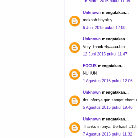
16 Maret 2015 pukul 11.05
Unknown
mengatakan...
makash bnyak y
6 Juni 2015 pukul 12.09
Unknown
mengatakan...
Very Thank •I̶y̶a̶a̶a̶a̶ bro
12 Juni 2015 pukul 11.47
FOCUS
mengatakan...
NUHUN
1 Agustus 2015 pukul 12.06
Unknown
mengatakan...
tks infonya gan sangat ebant
5 Agustus 2015 pukul 19.46
Unknown
mengatakan...
Thanks infonya. Berhasil E13.
7 Agustus 2015 pukul 11.32