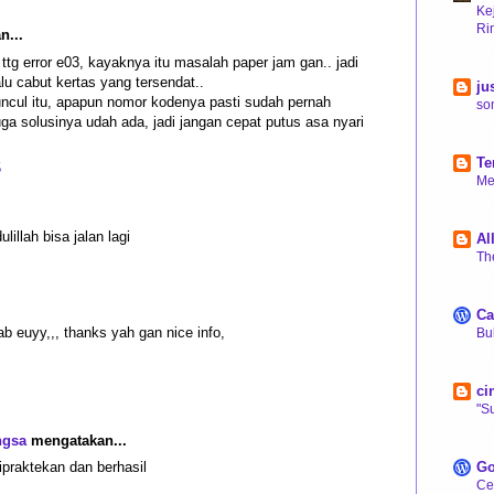
Ke
Ri
...
10
ttg error e03, kayaknya itu masalah paper jam gan.. jadi
alu cabut kertas yang tersendat..
ju
ncul itu, apapun nomor kodenya pasti sudah pernah
so
juga solusinya udah ada, jadi jangan cepat putus asa nyari
10
Te
5
Me
11
lillah bisa jalan lagi
Al
Th
11
Ca
ab euyy,,, thanks yah gan nice info,
Bu
12
ci
"S
13
ngsa
mengatakan...
Go
ipraktekan dan berhasil
Cer