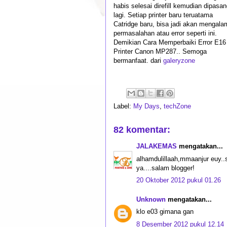
habis selesai direfill kemudian dipasa
lagi. Setiap printer baru teruatama
Catridge baru, bisa jadi akan mengala
permasalahan atau error seperti ini.
Demikian Cara Memperbaiki Error E16
Printer Canon MP287.. Semoga
bermanfaat. dari
galeryzone
Label:
My Days
,
techZone
82 komentar:
JALAKEMAS
mengatakan...
alhamdulillaah,mmaanjur euy..
ya....salam blogger!
20 Oktober 2012 pukul 01.26
Unknown
mengatakan...
klo e03 gimana gan
8 Desember 2012 pukul 12.14