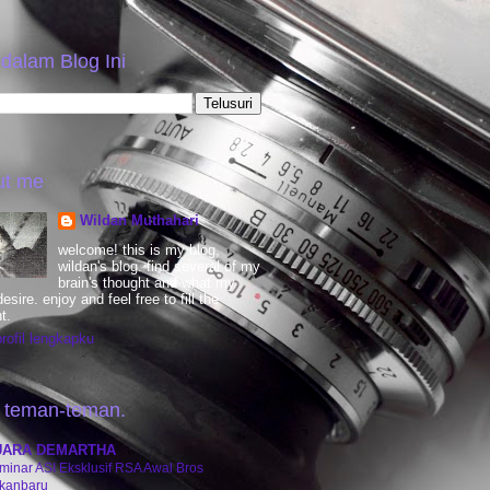
 dalam Blog Ini
ut me
Wildan Muthahari
welcome! this is my blog,
wildan's blog. find several of my
brain's thought and what my
esire. enjoy and feel free to fill the
t.
profil lengkapku
 teman-teman.
UARA DEMARTHA
minar ASI Eksklusif RSA Awal Bros
kanbaru