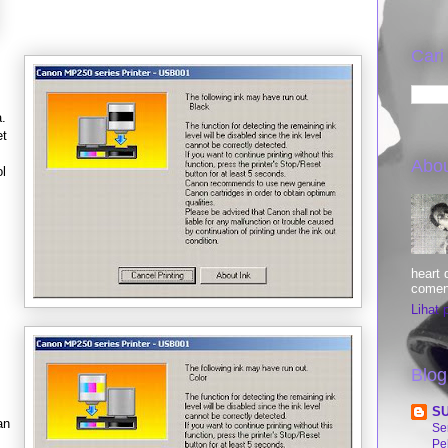
Cari
.
et
Abo
l
heart d
comen
Lihat 
Blog
S
an
Se
Pe